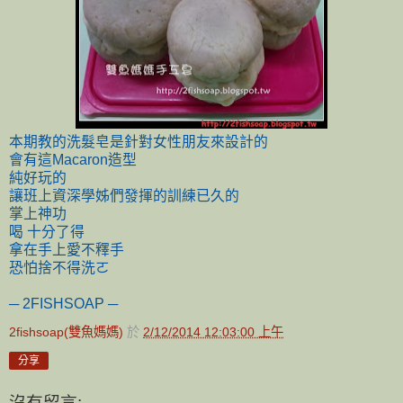
本期教的洗髮皂是針對女性朋友來設計的
會有這Macaron造型
純好玩的
讓班上資深學姊們發揮的訓練已久的
掌上神功
喝 十分了得
拿在手上愛不釋手
恐怕捨不得洗ㄛ
─ 2FISHSOAP ─
2fishsoap(雙魚媽媽)
於
2/12/2014 12:03:00 上午
分享
沒有留言: