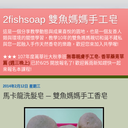
2fishsoap 雙魚媽媽手工皂
這是一個分享教學動態與成果喜悅的園地，也是一個友善人
類與環境的關懷學習，教學10年的雙魚媽媽親切和藹不藏私
與您一起融入手作天然香皂的樂趣，歡迎您來加入共學喔!
★★★ 107年度萬華社大秋季班
無毒親膚手工皂- 香草藥青草
篇 (週三晚上)
已於6/25 開放報名了! 歡迎舊雨新知趕快一起
來報名本課程!
2014年2月12日 星期三
馬卡龍洗髮皂 ─ 雙魚媽媽手工香皂